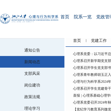
首页
院系一览
党政管
首页
党建工作
通知公告
心理系党委：以习近平总
心理系召开新学期党支
新闻动态
心理系召开学生党支部
支部风采
心理系青年教师胡玉正
心理与行为科学系202
岗位建功
心理系召开学生党建骨
喜报 | 心理系基础心理
政策法规
心理系党委召开2024
理论学习
【党纪学习教育系列微党