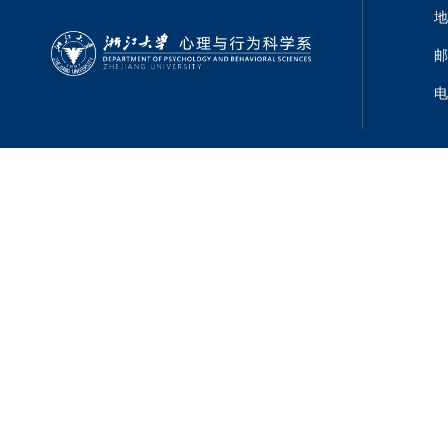
地
邮
电