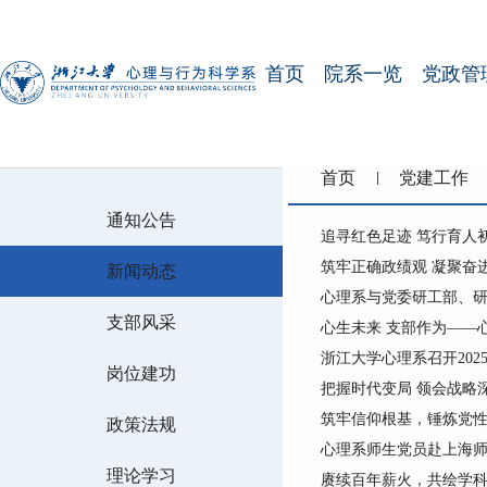
首页
院系一览
党政管
首页
党建工作
通知公告
追寻红色足迹 笃行育人
筑牢正确政绩观 凝聚奋
新闻动态
心理系与党委研工部、
支部风采
心生未来 支部作为——
浙江大学心理系召开20
岗位建功
把握时代变局 领会战略
筑牢信仰根基，锤炼党性修
政策法规
心理系师生党员赴上海
理论学习
赓续百年薪火，共绘学