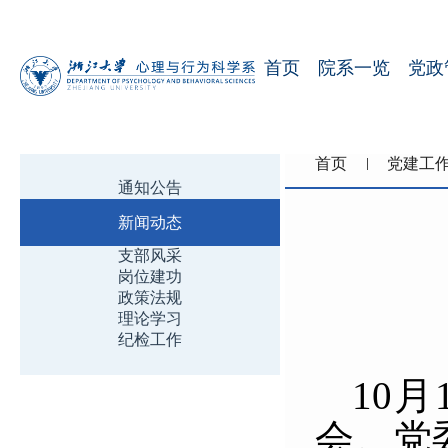
首页
院系一览
党政
首页
党建工
通知公告
新闻动态
支部风采
岗位建功
政策法规
理论学习
纪检工作
10
月
会。党