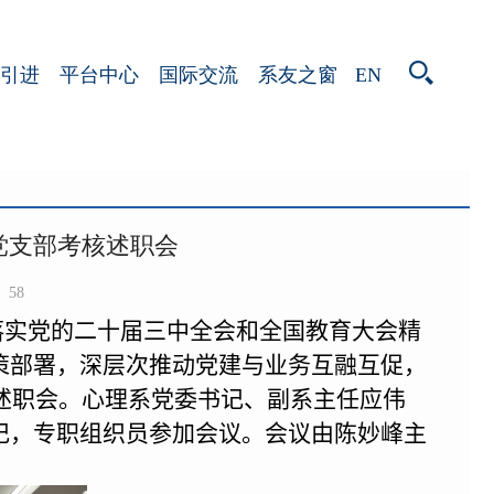
EN
引进
平台中心
国际交流
系友之窗
党支部考核述职会
58
落实党的二十届三中全会和全国教育大会精
策部署
，
深层次推动党建与业务互融互促，
述职
会
。心理系党委书记
、
副系主任
应伟
记
，
专职组织员
参加会议
。会议由陈妙峰主