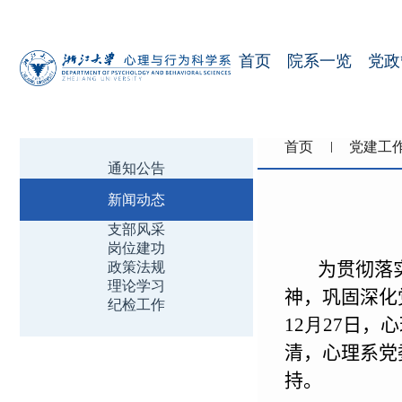
首页
院系一览
党政
首页
党建工
通知公告
新闻动态
支部风采
岗位建功
为贯彻落
政策法规
理论学习
神，巩固深化
纪检工作
12
月
27
日，心
清，
心理系党
持。