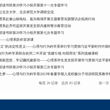
部读书班第20学习小组开展第十一次专题学习
赴北京大学、北京师范大学调研交流
理系赴秦山核电站、嘉兴南湖开展主题教育实践暨访企拓岗行动
理系赴乔司监狱开展党支部共建和警示教育活动
部读书班第20学习小组开展第七次专题学习
”——心理系防诈宣讲课
立”的决定性意义——心理与行为科学系举行学习贯彻习近平新时代中国特色
理与行为科学系联合杭州二中开设“党建引领 向阳而生”系列选修课程
彻新思想，牢记嘱托建新功——心理系学生党支部开展学习贯彻习近平新时代
部读书班第20学习小组开展第三次专题学习
梦——心理与行为科学系2023年春夏学期入党积极分子培训班院系教学顺利
每页
20
记录
总共
83
记录
第一页