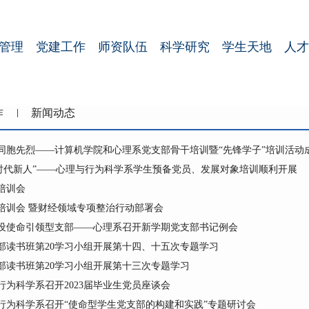
管理
党建工作
师资队伍
科学研究
学生天地
人才
作
新闻动态
胞先烈——计算机学院和心理系党支部骨干培训暨“先锋学子”培训活动成功
做时代新人”——心理与行为科学系学生预备党员、发展对象培训顺利开展
培训会
培训会 暨财经领域专项整治行动部署会
设使命引领型支部——心理系召开新学期党支部书记例会
部读书班第20学习小组开展第十四、十五次专题学习
部读书班第20学习小组开展第十三次专题学习
为科学系召开2023届毕业生党员座谈会
行为科学系召开“使命型学生党支部的构建和实践”专题研讨会