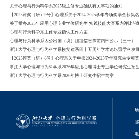
关于心理与行为科学系2025级主修专业确认有关事项的通知
【2025评奖（研）9号】心理系关于2024-2025学年专项奖学金获奖
关于举办2025年应用心理专业学位研究生 实践技能大赛系内评比的
心理与行为科学系主修专业确认工作方案
心理与行为科学系因公出国（境）团组信息事前内部公示（三十）
浙江大学心理与行为科学系恢复建系四十五周年学术论坛暨学科发
【2025评奖（研）8号】心理系关于申报2024-2025学年研究生专
浙江大学心理与行为科学系2026年应用心理博士专业学位研究生招
浙江大学心理与行为科学系2026年博士研究生招生简章
地
邮
电