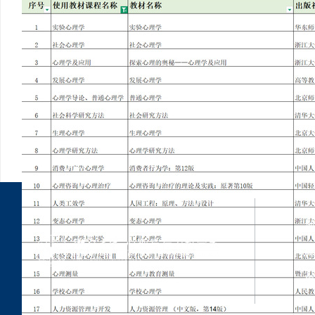
地
邮
电