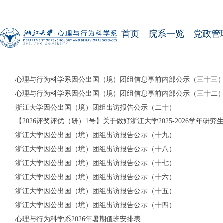
首页
院系一览
党政管
心理与行为科学系因公出国（境）团组信息事前内部公示（三十三
心理与行为科学系因公出国（境）团组信息事前内部公示（三十二
浙江大学因公出国（境）团组出访报告公示（二十）
【2026评奖评优（研）1号】关于做好浙江大学2025-2026学年
浙江大学因公出国（境）团组出访报告公示（十九）
浙江大学因公出国（境）团组出访报告公示（十八）
浙江大学因公出国（境）团组出访报告公示（十七）
浙江大学因公出国（境）团组出访报告公示（十六）
浙江大学因公出国（境）团组出访报告公示（十五）
浙江大学因公出国（境）团组出访报告公示（十四）
心理与行为科学系2026年暑期值班安排表