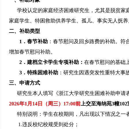
一、补助对象
学校认定的家庭经济困难研究生，尤其是脱贫家
家庭学生、特困救助供养学生、孤儿、事实无人抚养
二、
补助类型
1．
春节补助
：春节慰问及回乡路费的补助。符
增加春节慰问补助。
2．
建档立卡学生专项补助：
在春节慰问的基础
3．
特殊困难补助
：研究生因遇突发性重特大事
三、
申请方式
研究生本人填写《浙江大学研究生困难补助申请
2026
年
1
月
1
4
日（周三）
17:00
前
上交至海纳苑
3
幢
102
特别说明：学生在校期间，凡出现以下情况之一
1.
违反校纪校规受到处分；