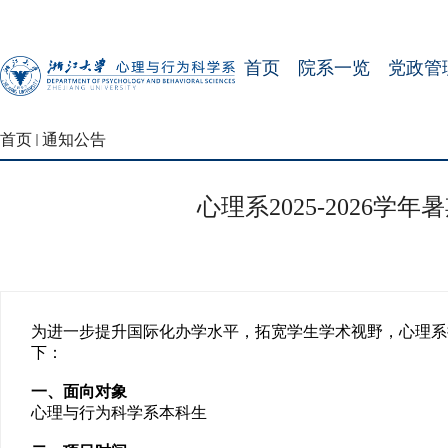
首页
院系一览
党政管
首页
通知公告
心理系2025-2026学年暑期Kin
为进一步提升国际化办学水平，拓宽学生学术视野，心理系
下：
一、面向对象
心理与行为科学系本科生