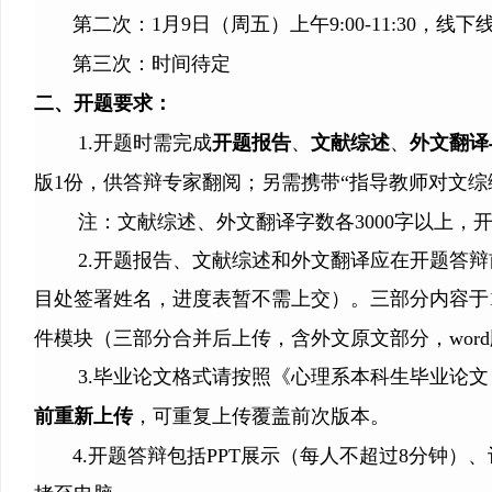
第二次：
1月9日
（周五）上午9:00-11:30，线
第三次：时间待定
二、开题要求：
1.
开题时需完成
开题报告
、
文献综述
、
外文翻译
版1份，供答辩专家翻阅；另需携带“指导教师对文
注：文献综述、外文翻译字数各3000字以上，开
2.开题报告、文献综述和外文翻译应在开题答
目处签署姓名，进度表暂不需上交）。三部分内容于1
件模块（三部分合并后上传，含外文原文部分，wor
3.毕业论文格式请按照《心理系本科生毕业论
前重新上传
，可重复上传覆盖前次版本。
4.开题答辩包括PPT展示（每人不超过8分钟）、