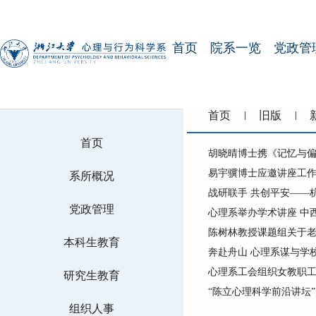
首页
院系一览
党政管
首页
旧版
首页
胡晓晴博士携《记忆与偏
易宇骥博士应邀讲座工
系所概况
战研联手 共创平安——
党政管理
心理系举办学术讲座 中
陈树林教授课题组关于老年抑
本科生教育
奔赴舟山 心理系谋与学
心理系工会组织女教职
研究生教育
“陈立心理科学前沿讲坛”
组织人事