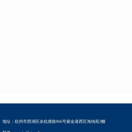
地址：杭州市西湖区余杭塘路866号紫金港西区海纳苑3幢