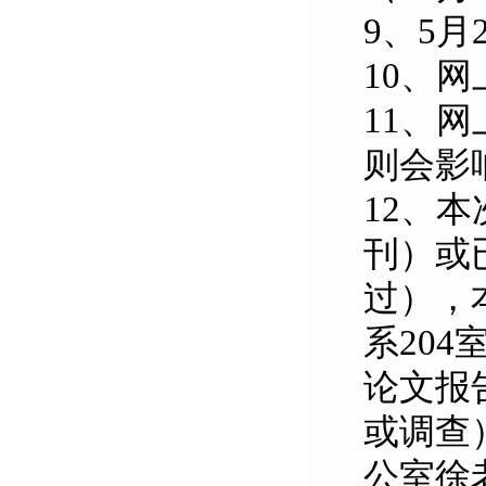
9
、5月
10、
11、
则会影
12、
刊）或
过），
系20
论文报
或调查
公室徐