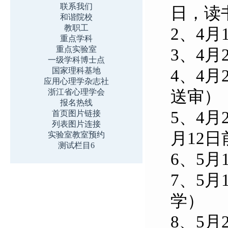
联系我们
日，读
和谐院校
教职工
2
、4月
重点学科
重点实验室
3
、4月
一级学科博士点
国家理科基地
4
、4月
应用心理学杂志社
送审）
浙江省心理学会
报名热线
5、4
首页图片链接
列表图片连接
月12
实验室教室预约
测试栏目6
6
、5月
7
、5月
学）
8
、5月