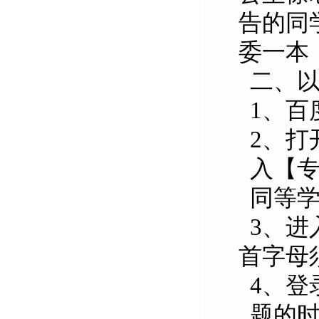
告的同
委一本
二、
1
、百
2
、打
入【
同等
3
、进
首字母
4
、登
题的