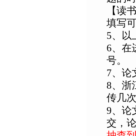
【读
填写
5
、以
6
、在
号。
7
、论
8
、浙
传几
9
、论
交，
抽查