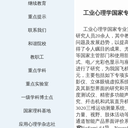
继续教育
工业心理学国家
重点提示
工业心理学国家专业
联系我们
研究人员20余人，其中
问题及发展趋势，以提
和谐院校
得了令人瞩目的成果。
等国家主管部门和使用
教职工
式、电／光彩色显示与
进行了研究，为我国飞机
重点学科
元，主要包括如下专项
影仪、立体眼镜虚拟系
重点实验室
及其新型界面的研究和
度测试仪、精密多功能声
一级学科博士点
究、歼击机和武装直升
3020三维运动测量系
国家理科基地
力量、视野、肢体活动
通道智能产品界面评价
应用心理学杂志社
室
BioSemi-64导、N