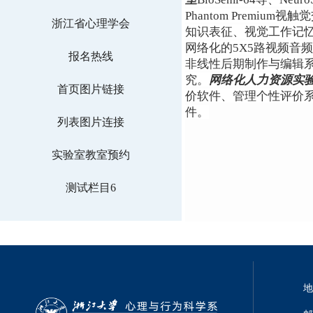
Phantom Prem
浙江省心理学会
知识表征、视觉工作记
网络化的5X5路视频音频行
报名热线
非线性后期制作与编辑
究。
网络化人力资源实
首页图片链接
价软件、管理个性评价
件。
列表图片连接
实验室教室预约
测试栏目6
地