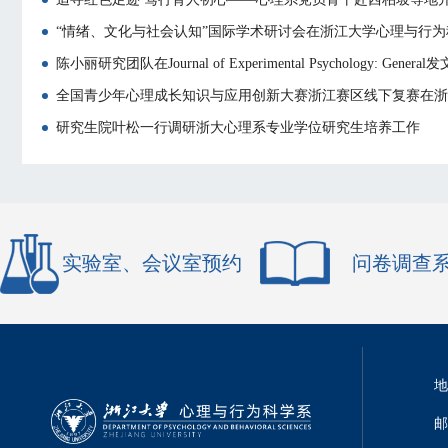
“情绪、文化与社会认知”国际学术研讨会在浙江大学心理与行
陈小丽研究团队在Journal of Experimental Psychology: Ge
全国青少年心理成长知识与应用创新大赛浙江赛区线下复赛在浙
研究生院叶松一行调研浙大心理系专业学位研究生培养工作
实验室、会议室预约
问卷调查
地
邮