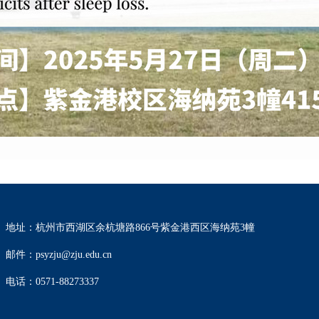
地址：杭州市西湖区余杭塘路866号紫金港西区海纳苑3幢
邮件：psyzju@zju.edu.cn
电话：0571-88273337