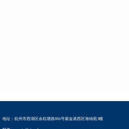
地址：杭州市西湖区余杭塘路866号紫金港西区海纳苑3幢