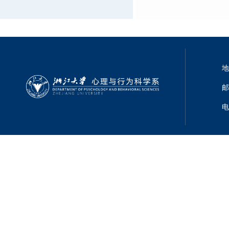
地
邮
电