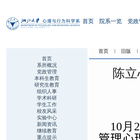
首页
院系一览
党政
首页
旧版
首页
系所概况
陈立
党政管理
本科生教育
研究生教育
组织人事
学术科研
学生工作
校友风采
实验中心
10
月
2
新闻资讯
继续教育
管理心
重点提示