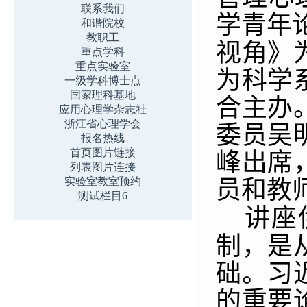
联系我们
学青年
和谐院校
教职工
视角》
重点学科
重点实验室
为科学
一级学科博士点
国家理科基地
合主办
应用心理学杂志社
浙江省心理学会
委员吴
报名热线
首页图片链接
峰出席
列表图片连接
实验室教室预约
员和教
测试栏目6
讲座
制，是
础。习
的重要