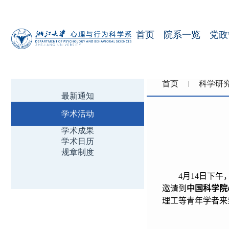
首页
院系一览
党政
首页
科学研
最新通知
学术活动
学术成果
学术日历
规章制度
4
月
14
日下午
邀请到
中国科学院
理工等青年学者来