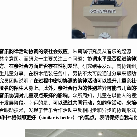
音乐韵律活动协调的亲社会效应
。朱莉琪研究员从音乐的起源—
共享意图。而研究一主要关注三个问题：
协调水平是否促进韵律
方
、
在亲社会方面是否存在性别差异
。研究结果发现，高协调组
生儿童分享。在积木组装任务中，男孩不太可能通过分享来帮助
究员团队说明了
在过程中密切协调的韵律活动可以提升儿童亲社
匿名的陌生人身上
。
此外，亲社会行为的性别差异可能与儿童的
音乐协调对儿童观点采择的影响。
众所周知，儿童在以他人的视
于发展阶段。幸运的是，
可以通过共同行动，如韵律活动，来培
合眼动技术，发现了音乐合作活动中反相同步和异步的协调形式
知中“相似即更好（
similar is better
）”的观点，表明保持自我与