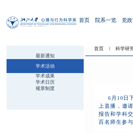
首页
院系一览
党政
首页
科学研
最新通知
学术活动
学术成果
学术日历
规章制度
6
月
10
日
上直播，邀
报告和学科
百名师生参