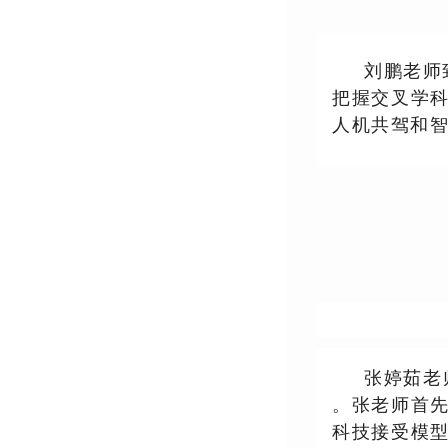
刘鹏老师
把握交叉学
人机共驾和
张婷茹老
。张老师首
科技接受模