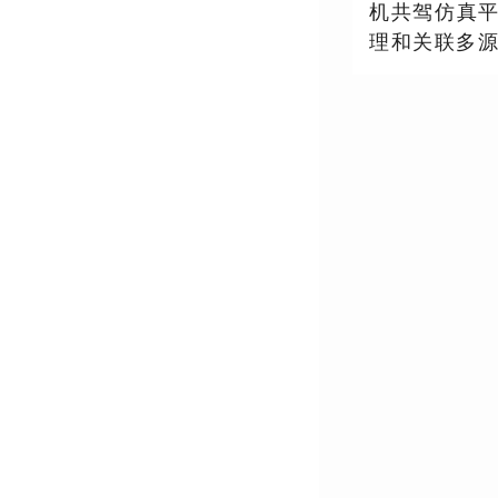
机共驾仿真
理和关联多