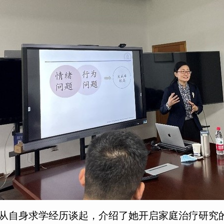
从自身求学经历谈起，介绍了她开启家庭治疗研究