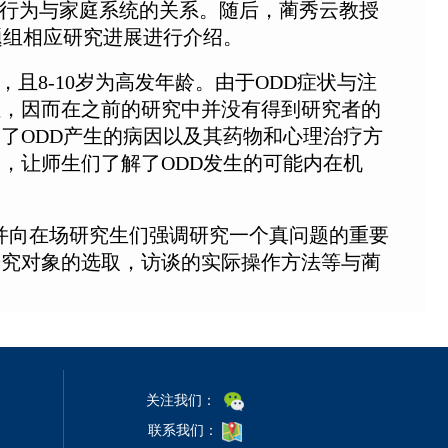
”行为与家庭系统的关系。随后，蔺秀云教授
题组相应研究进展进行介绍。
，且
8-10
岁为高发年龄。由于
ODD
症状与注
性，因而在之前的研究中并没有得到研究者的
绍了
ODD
产生的病因以及其药物和心理治疗方
绍，让师生们了解了
ODD
发生的可能内在机
并向在场研究生们强调研究一个真问题的重要
研究对象的选取，访谈的实际操作方法等与蔺
关注我们：
联系我们：