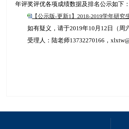
年评奖评优各项成绩数据及排名公示如下
【公示版-更新1】2018-2019学年研究
如有疑义，请于
2019
年
10
月
12
日（周
受理人：陆老师
13732270166
，
xlxtw@