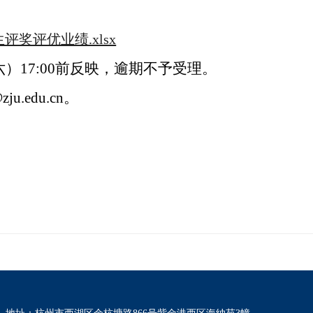
：
生评奖评优业绩.xlsx
六）
17:00
前反映，逾期不予受理。
zju.edu.cn
。