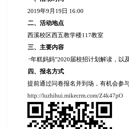
2019
年
9
月
19
日
16:00
二、活动地点
西溪校区西五教学楼
117
教室
三、主要内容
年糕妈妈”
2020
届校招计划解读，以
“
四、报名方式
提前通过问卷报名并到场，有机会参
http://luzhihui.mikecrm.com/Z4k47pO