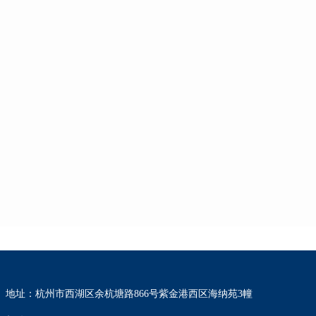
地址：杭州市西湖区余杭塘路866号紫金港西区海纳苑3幢