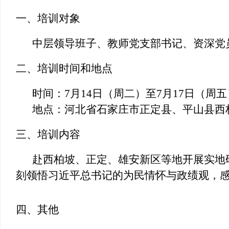
一、培训对象
中层领导班子、教师党支部书记、资深党
二、
培训时间和地点
时间：
7
月
14
日（周二）至
7
月
17
日（周五
地点：河北省石家庄市正定县、平山县西
三、
培训内容
赴西柏坡、正定、雄安新区等地开展实地
刻领悟习近平总书记的为民情怀与政绩观，感
四、
其他