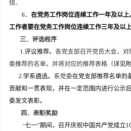
信。
6
．
在党务工作岗位连续工作一年及以上
工作者要在党务工作岗位连续工作三年及以
三、评选程序
1.
评议推荐。
各党支部召开党员大会，对
委推荐的名单。并将对应的推荐表格（
详见
2.
学系遴选。
系党委
在党支部推荐名单的
贡献和一贯表现，并在一定范围内进行公示
委发文表彰。
四、表彰奖励
七一
”
期间，
召开庆祝中国共产党成立
1
“