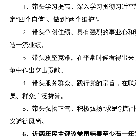
1
．带头学习提高。深入学习贯彻习近平
定
“
四个自信
”
、做到
“
两个维护
”
。
2
．带头争创佳绩。具有强烈的事业心和
造一流业绩。
3
．带头攻坚克难。在平常时候看得出来
争中作出突出贡献。
4
．带头服务群众。践行党的宗旨，在联
员、群众广泛赞誉。
5
．带头弘扬正气。积极弘扬
“
求是创新
”
义道德风尚。
6
．近两年民主评议党员结果至少有一年