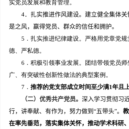
实党员发展和教育管理。
4
．扎实推进作风建设。建立健全集体关
是之风，赢得党员、群众的信任和拥护。
5
．扎实推进纪律建设。严格用党章党规
德、严私德。
6
．积极引领事业发展。团结带领党员师
广、有突破性创新性做法的典型案例。
7
．
推荐的党支部成立时间至少满
1
年且
（二）优秀共产党员。
深入学习贯彻习
行，讲奉献、有作为，努力做到
“
五带头
”
。
教
在率先垂范，落实集体关怀，推动学术科研、