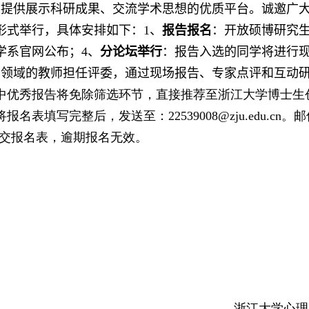
生提供展示科研成果、交流学术思想的优质平台。诚邀广
形式举行，具体安排如下：
1
、
报告报名
：开放硕博研究
学
系官网公布
；
4
、
分论坛举行
：
报告入选的同学将进行
学领域的教师担任评委，通过现场报告、专家点评和互动
中优秀报告将免除筛选环节，直接推荐至浙江大学博士生
将报名表填写完整后，发送至：
22539008@zju.edu.cn
。邮
交报名表，逾期报名无效。
浙江大学心理