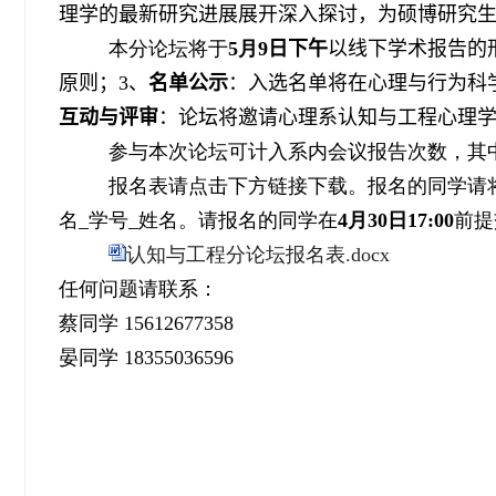
理学的最新研究进展展开深入探讨，为硕博研究
本分论坛将于
5
月
9
日下午
以线下学术报告的
原则
；
3
、
名单公示
：
入选名单将在心理
与行为科
互动与评审
：论坛将邀请心理系认知与工程心理
参与本次论坛可计入系内会议报告次数，其
报名表请点击下方链接下载。报名的同学请
名
_
学号
_
姓名。请报名的同学在
4
月
30
日
17:00
前提
认知与工程分论坛报名表.docx
任何问题请联系：
蔡同学
15612677358
晏同学
18355036596