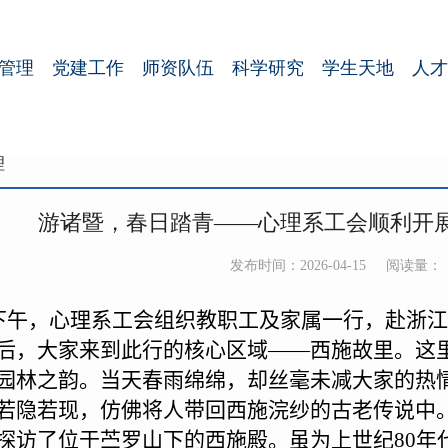
管理
党建工作
师资队伍
科学研究
学生天地
人才
理
游诸暨，春日踏青——心理系工会顺利开展
发布时间：2026-04-15
阅读量：
下午，心理系工会组织教职工及家属一行，赴浙
后，大家来到此行的核心区域——西施故里。这
园林之韵。当天春雨绵绵，却丝毫未减大家的热
若隐若现，仿佛将人带回西施浣纱的古老传说中
探访了位于苎罗山下的西施殿。虽为上世纪
80
年