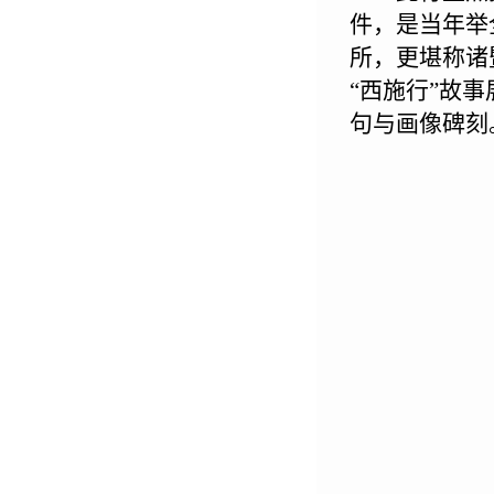
件，是当年举
所，更堪称诸
“西施行”故
句与画像碑刻