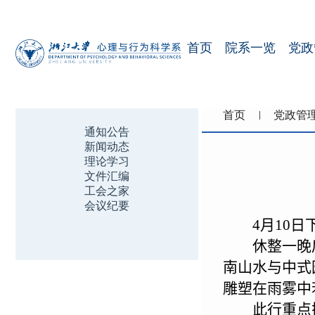
首页
院系一览
党政
首页
党政管
通知公告
新闻动态
理论学习
文件汇编
工会之家
会议纪要
4
月
10
日
休整一晚
南山水与中式
雕塑在雨雾中
此行重点