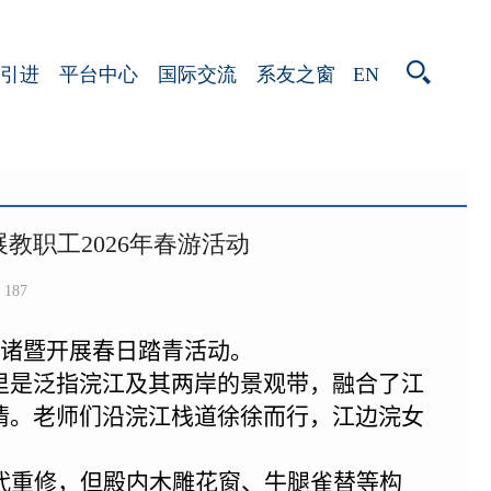
EN
引进
平台中心
国际交流
系友之窗
教职工2026年春游活动
187
江诸暨开展春日踏青活动。
里是泛指浣江及其两岸的景观带，融合了江
情。老师们沿浣江栈道徐徐而行，江边浣女
。
代重修，但殿内木雕花窗、牛腿雀替等构