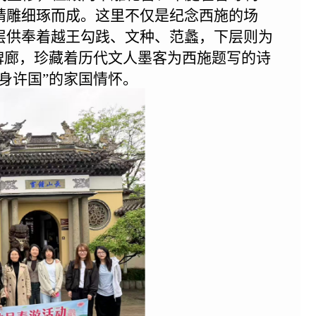
精雕细琢而成。这里不仅是纪念西施的场
层供奉着越王勾践、文种、范蠡，下层则为
碑廊，珍藏着历代文人墨客为西施题写的诗
身许国”的家国情怀。