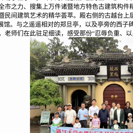
全市之力、搜集上万件诸暨地方特色古建筑构件
暨民间建筑艺术的精华荟萃。殿右侧的古越台上
事展馆。与之遥遥相对的郑旦亭，以及亭旁的西子
。老师们在此驻足细读，感受那份“忍辱负重、以