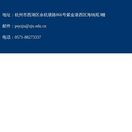
地址：杭州市西湖区余杭塘路866号紫金港西区海纳苑3幢
邮件：psyzju@zju.edu.cn
电话：0571-88273337