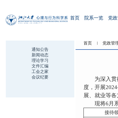
首页
院系一览
党政
首页
党政管
通知公告
新闻动态
理论学习
文件汇编
工会之家
会议纪要
为深入贯
度，开展
2024
展、就业等各
现将
6
月
接待