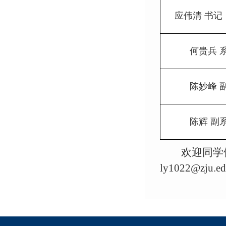
应伟清 书记
何贵兵 
陈妙峰 
陈辉 副
欢迎同学
ly1022@zju.ed