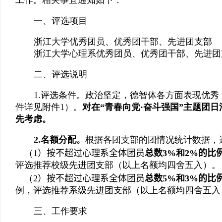
工作。相关事宜通知如下：
一、评选项目
浙江大学优秀团员、优秀团干部、先进团支部
浙江大学心理系优秀团员、优秀团干部、先进团
二、评选说明
1.
评选条件。政治坚定，德智体各方面表现优秀
件详见附件
1
）。
对在“青春向党·奋斗强国”主题团
先考虑。
2.
名额分配。
根据各团支部的团情况统计数据，
（
1
）按不超过心理系全体团员
总数
3%
和
2%
的比
评选推荐校级先进团支部（以上名额均四舍五入）。
（
2
）按不超过心理系全体团员
总数
5%
和
3%
的比
例，评选推荐系级先进团支部（以上名额均四舍五入
三、工作要求