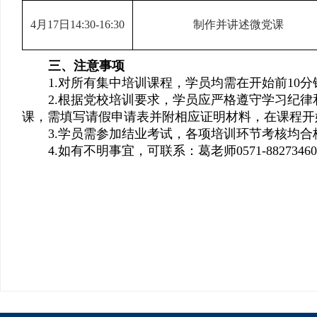
4
月
17
日
14:30-16:30
制作并讲述微党课
三、注意事项
1.
对所有集中培训课程，学员均需在开始前
10
分
2.
根据党校培训要求，学员应严格遵守学习纪律
课，需填写请假申请表并附相应证明材料，在课程开
3.
学员需参加结业考试，各项培训环节考核均合
4.
如有不明事宜，可联系：葛老师
0571-8827346