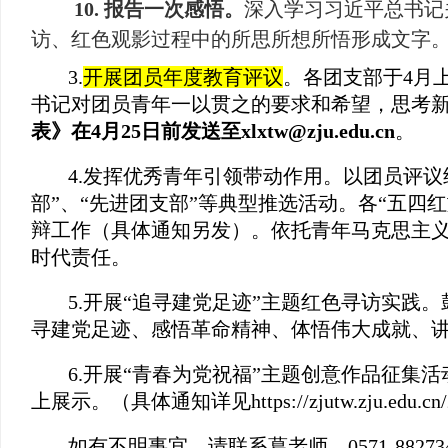
10. 报告一次感悟。
深入学习习近平总书记
访、红色观影过程中的所思所想所悟形成文字
3.
开展团员年度教育评议
。各团支部于
4
月
书记对团员青年一以贯之的要求和希望，思考
表》在
4
月
25
日前发送至
xlxtw@zju.edu.cn
。
4.
发挥优秀青年引领带动作用。以团员评议
部”、“先进团支部”等典型推选活动。各“五四
辩工作（具体通知另发）。依托青年马克思主
时代责任。
5.
开展“追寻建党足迹”主题红色寻访实践
寻建党足迹、感悟革命精神、体悟伟大成就、
6.
开展“青春为党祝福”主题创意作品征集
上展示。（具体通知详见
https://zjutw.zju.edu.
如有不明事宜，请联系葛老师，
0571-88273