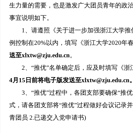
生力量的需要，也是激发广大团员青年的政
事宜说明如下。
1
、请遵照《关于进一步加强浙江大学推
例控制在
20%
以内，填写《浙江大学
2020
年
送至
xlxtw@zju.edu.cn
。
2
、“推优”名单确定后，应及时填写《
4
月
15
日前将电子版发送至
xlxtw@zju.edu.cn
3
、“推优”过程中，各团支部要确保“推
式，请各团支部将“推优”过程做好会议记录
青团员
2.
已递交入党申请书
)