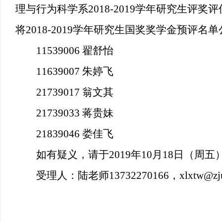
理与行为科学系
2018-2019
学年研究生评奖评
将
2018-2019
学年研究生国奖奖学金预评名单
11539006
翟舒怡
11639007
朱婷飞
21739017
翁文其
21739033
蒋贵妹
21839046
娄佳飞
如有疑义，请于
2019
年
10
月
18
日（周五
受理人：陆老师
13732270166
，
xlxtw@zj