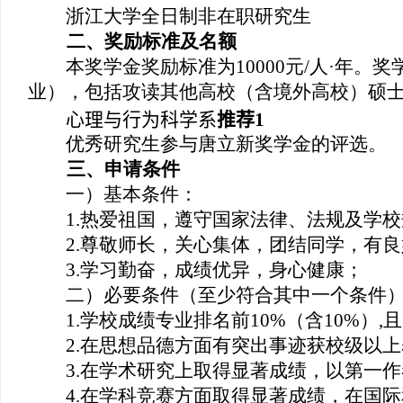
浙江大学全日制非在职研究生
二、奖励标准及名额
本奖学金奖励标准为
10000
元
/
人
·
年。奖
业），包括攻读其他高校（含境外高校）硕
心理与行为科学系
推荐
1
优秀研究生参与唐立新奖学金的评选。
三、申请条件
一）基本条件：
1.
热爱祖国，遵守国家法律、法规及学校
2.
尊敬师长，关心集体，团结同学，有良
3.
学习勤奋，成绩优异，身心健康；
二）必要条件（至少符合其中一个条件
1.
学校成绩专业排名前
10%
（含
10%
）
,
且
2.
在思想品德方面有突出事迹获校级以上
3.
在学术研究上取得显著成绩，以第一作
4.
在学科竞赛方面取得显著成绩，在国际