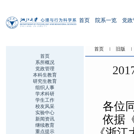
首页
院系一览
党政
首页
旧版
首页
系所概况
20
党政管理
本科生教育
研究生教育
组织人事
学术科研
学生工作
各位
校友风采
实验中心
依据
新闻资讯
继续教育
《浙江
重点提示