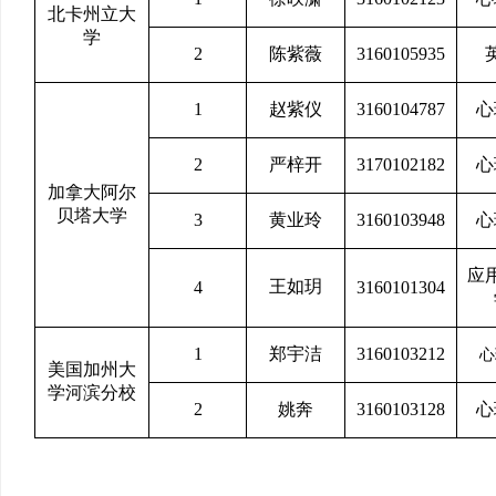
北卡州立大
学
2
陈紫薇
3160105935
1
赵紫仪
3160104787
心
2
严梓开
3170102182
心
加拿大阿尔
贝塔大学
3
黄业玲
3160103948
心
应
王如玥
4
3160101304
1
郑宇洁
3160103212
心
美国加州大
学河滨分校
2
姚奔
3160103128
心