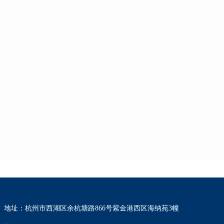
地址：杭州市西湖区余杭塘路866号紫金港西区海纳苑3幢