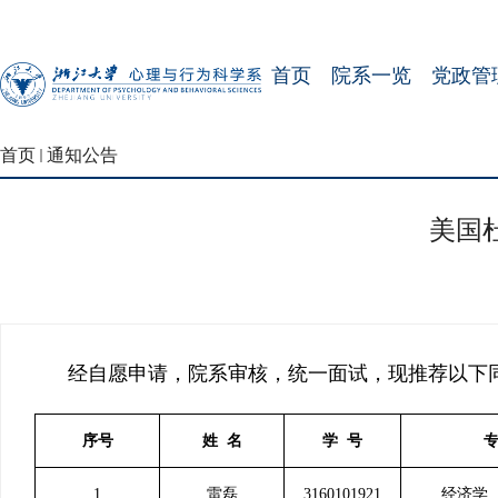
首页
院系一览
党政管
首页
通知公告
美国
经自愿申请，院系审核，统一面试，现推荐以下同
序号
姓 名
学 号
专
1
雷磊
3160101921
经济学