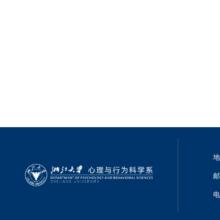
地
邮
电