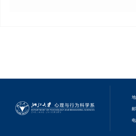
地
邮
电