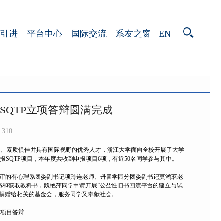
EN
引进
平台中心
国际交流
系友之窗
学年SQTP立项答辩圆满完成
310
力、素质俱佳并具有国际视野的优秀人才，浙江大学面向全校开展了大学
泛组织动员同学申报SQTP项目，本年度共收到申报项目6项，有近50名同学参与其中。
次评审的有心理系团委副书记项玲连老师、丹青学园分团委副书记莫鸿茗老
书和获取教科书，魏艳萍同学申请开展“公益性旧书回流平台的建立与试
捐赠给相关的基金会，服务同学又奉献社会。
行项目答辩