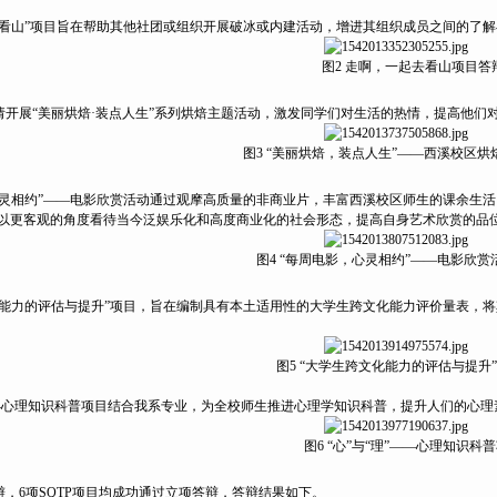
去看山”项目旨在帮助其他社团或组织开展破冰或内建活动，增进其组织成员之间的了
图2 走啊，一起去看山项目答
请开展“美丽烘焙·装点人生”系列烘焙主题活动，激发同学们对生活的热情，提高他们
图3 “美丽烘焙，装点人生”——西溪校区
心灵相约”——电影欣赏活动通过观摩高质量的非商业片，丰富西溪校区师生的课余生
以更客观的角度看待当今泛娱乐化和高度商业化的社会形态，提高自身艺术欣赏的品
图4 “每周电影，心灵相约”——电影欣
化能力的评估与提升”项目，旨在编制具有本土适用性的大学生跨文化能力评价量表，
图5 “大学生跨文化能力的评估与提升
——心理知识科普项目结合我系专业，为全校师生推进心理学知识科普，提升人们的心
图6 “心”与“理”——心理知识科
，6项SQTP项目均成功通过立项答辩，答辩结果如下。