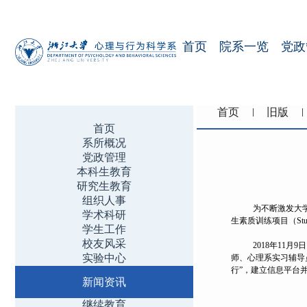
首页
院系一览
党政
首页
旧版
首页
系所概况
党政管理
本科生教育
研究生教育
组织人事
为不断激发大
学术科研
生素质训练项目（Stud
学生工作
校友风采
2018
年11月
实验中心
师、心理系实习辅导
行”，建立信息平台
新闻资讯
继续教育