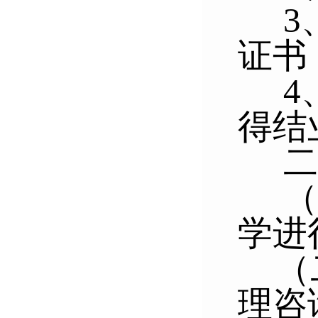
3
证书
4
得结
二
（
学进
（
理咨