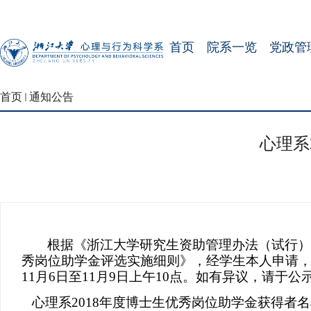
首页
院系一览
党政管
首页
通知公告
心理系
根据《浙江大学研究生资助管理办法（试行）
秀岗位助学金评选实施细则
》，
经学生本人申请
11
月
6
日至
11
月
9
日上午
10
点。如有异议，请于公
心理系
2018
年度博士生优秀岗位助学金获得者名