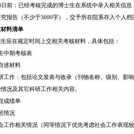
8
日前：
已经考核完成的博士生在系统中录入相关信息
研究
报告
（不少于
3
000
字）
，交予所在
院系
存
入个人档
交材料清单
究生应在规定时间上交相关考核材料，具体包括：
生中期考核表
自述材料
研工作：包括论文发表与收录（刊物名称、级别、影
论情况及其它科研工作相关内容。
程成绩单
惩情况
会工作相关情况（同等情况下优先考虑社会工作表现