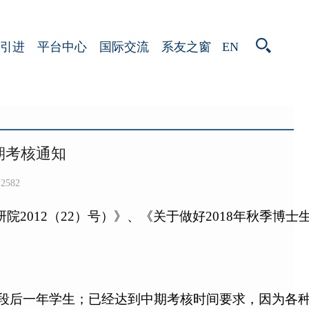
EN
引进
平台中心
国际交流
系友之窗
期考核通知
2582
研院
2012（22）号）》、《关于做好
2018
年秋季博士
士阶段后一年学生；已经达到中期考核时间要求，因为