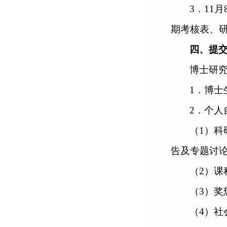
3
．
11
月
期考核表、
四、提
博士研
1
．
博士
2
．
个人
（
1
）科
告及专题讨
（
2
）课
（
3
）奖
（
4
）社