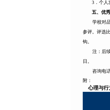
3
．
个人
五、优
学校对
参评。评选比
钩。
注：后
日。
咨询电
附：
心理与行