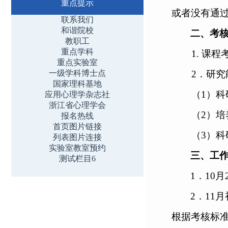
重点提示
或者没有通
联系我们
和谐院校
二、考
教职工
重点学科
1
.
课程
重点实验室
一级学科博士点
2
．研究
国家理科基地
（
1）
应用心理学杂志社
浙江省心理学会
（
2
）培
报名热线
首页图片链接
（
3）
列表图片连接
实验室教室预约
三、工
测试栏目6
1
．
10
月
2
．
11
月
根据考核标