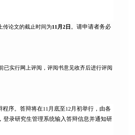
。请申请者务必
上传论文的截止时间为
11
月
2
日
前已实行网上评阅，评阅书意见收齐后进行评阅
辩程序。答辩将在
月底至
月初举行，由各
11
12
，登录研究生管理系统输入答辩信息并通知研