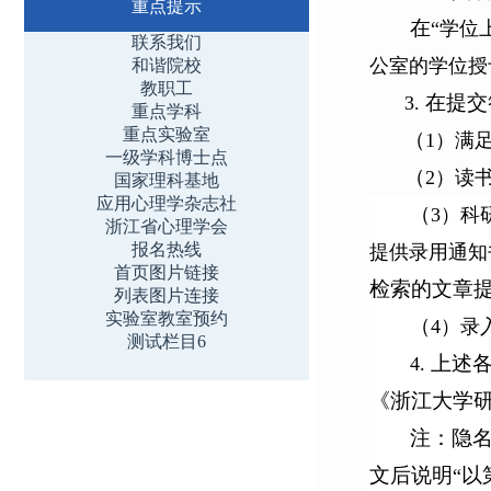
重点提示
在
“学位
联系我们
公室的学位授
和谐院校
教职工
在提交
3.
重点学科
重点实验室
（
1）满
一级学科博士点
（
2）读
国家理科基地
应用心理学杂志社
（
3）科
浙江省心理学会
报名热线
提供录用通知
首页图片链接
检索的文章
列表图片连接
实验室教室预约
（
4）录
测试栏目6
上述
4.
《浙江大学
注：隐
文后说明
以
“