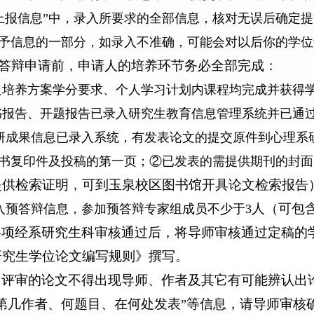
上报信息”中，录入所要求的全部信息，核对无误后确定
予信息的一部分，如录入不准确，可能会对以后你的学位
答辩申请前，申请人的培养环节务必全部完成：
足培养方案学分要求、个人学习计划内课程均完成并获得
书报告、开题报告已录入研究生教育信息管理系统并已通
研成果信息已录入系统，有发表论文的提交原件到心理系研
书复印件及投稿的第一页；②已发表的需提供期刊的封面、目
提供检索证明，可到玉泉校区图书馆开具论文检索报告
人（可包
入预答辩信息，参加预答辩专家组成员不少于3
各项经系研究生科审核通过后，将导师审核通过定稿的
研究生学位论文编写规则》撰写。
名评审的论文不得出现导师、作者及其它有可能辨认出
第几作者、何题目、在何处发表
等信息，请导师审核
”